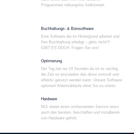
Programmen reibungslos funktioniert.
Buchhaltungs- & Bürosoftware
Eine Software die im Hintergrund arbeitet und
Ihre Buchhaltung erledigt – gibts nicht?!
GIBT ES DOCH. Fragen Sie uns!
Optimierung
Der Tag hat nur 24 Stunden da ist es wichtig
die Zeit so einzuteilen das diese sinnvoll und
effektiv genutzt werden kann. Unsere Software
optimiert Arbeitsabläufe ohne Sie zu stören.
Hardware
NCL bietet einen umfassenden Service wozu
auch das beraten, beschaffen und installieren
von Hardware gehört.