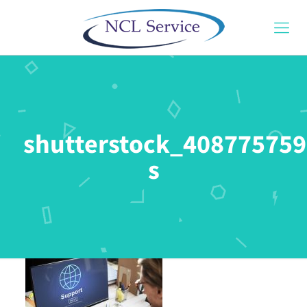
shutterstock_408775759
s