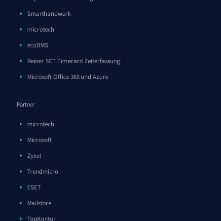
Smarthandwerk
microtech
ecoDMS
Reiner SCT Timecard Zeiterfassung
Microsoft Office 365 und Azure
Partner
microtech
Microsoft
Zyxel
Trendmicro
ESET
Mailstore
TopKontor